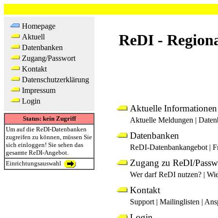
Homepage
ReDI - Region
Aktuell
Datenbanken
Zugang/Passwort
Kontakt
Datenschutzerklärung
Impressum
Login
Aktuelle Informationen
Status: kein Zugriff
Aktuelle Meldungen
|
Daten
Um auf die ReDI-Datenbanken
Datenbanken
zugreifen zu können, müssen Sie
sich einloggen! Sie sehen das
ReDI-Datenbankangebot
|
F
gesamte ReDI-Angebot.
Zugang zu ReDI/Passw
Einrichtungsauswahl
Wer darf ReDI nutzen?
|
Wie
Kontakt
Support
|
Mailinglisten
|
Ans
Login