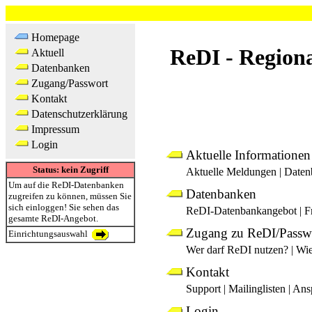
Homepage
ReDI - Region
Aktuell
Datenbanken
Zugang/Passwort
Kontakt
Datenschutzerklärung
Impressum
Login
Aktuelle Informationen
Status: kein Zugriff
Aktuelle Meldungen
|
Daten
Um auf die ReDI-Datenbanken
Datenbanken
zugreifen zu können, müssen Sie
sich einloggen! Sie sehen das
ReDI-Datenbankangebot
|
F
gesamte ReDI-Angebot.
Zugang zu ReDI/Passw
Einrichtungsauswahl
Wer darf ReDI nutzen?
|
Wie
Kontakt
Support
|
Mailinglisten
|
Ans
Login